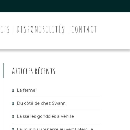
RIFS
DISPONIBILITÉS
CONTACT
Articles récents
La ferme !
Du côté de chez Swann
Laisse les gondoles à Venise
La Tour du Roi passe au vert ! Merci le